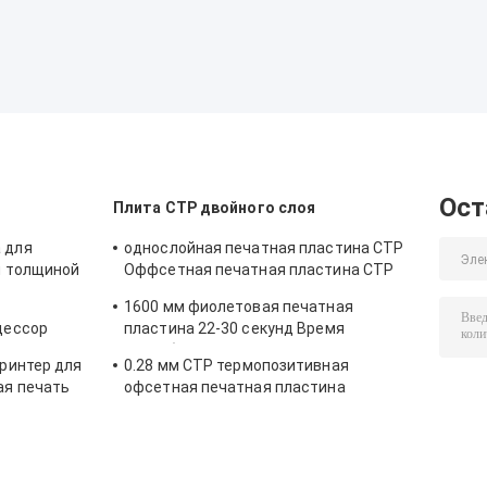
Ост
Плита CTP двойного слоя
 для
однослойная печатная пластина CTP
н толщиной
Оффсетная печатная пластина CTP
кая скорость
0,15-0,28 мм
1600 мм фиолетовая печатная
цессор
пластина 22-30 секунд Время
разработки
ринтер для
0.28 мм CTP термопозитивная
ая печать
офсетная печатная пластина
Гц
чувствительность 830 нм