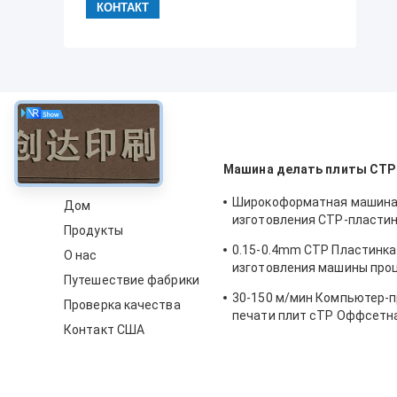
около
Машина делать плиты CTP
Широкоформатная машина
Дом
изготовления CTP-пласти
Продукты
0,15-0,28 мм, 830 нм, высо
0.15-0.4mm CTP Пластинка
О нас
изготовления машины про
Путешествие фабрики
высокая точность
30-150 м/мин Компьютер-п
Проверка качества
печати плит cTP Оффсетн
Контакт США
Производитель плит 50-60 