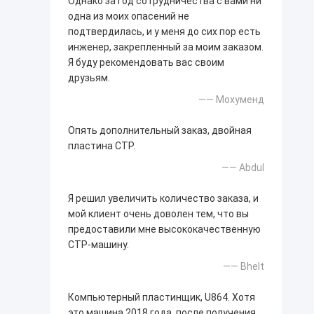
Однако за год сотрудничества с вами ни
одна из моих опасений не
подтвердилась, и у меня до сих пор есть
инженер, закрепленный за моим заказом.
Я буду рекомендовать вас своим
друзьям.
—— Мохуменд
Опять дополнительный заказ, двойная
пластина CTP.
—— Abdul
Я решил увеличить количество заказа, и
мой клиент очень доволен тем, что вы
предоставили мне высококачественную
CTP-машину.
—— Bhelt
Компьютерный пластинщик, U864. Хотя
это машина 2018 года, после получения