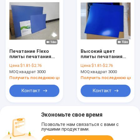
Печатание Flexo
Высокий цвет
плиты печатания
плиты печатания
CTP плиты CTP
CTP двойного слоя
Цена:
$1.81-$2.76
Цена:
$1.81-$2.76
плиты офсетной
восходящего
MOQ:
квадрат 3000
MOQ:
квадрат 3000
печати термальное
потока теплого
воздуха
Получить последнюю цену
Получить последнюю цену
чувствительности
изготовленный на
Контакт
Контакт
заказ
Экономьте свое время
Позвольте нам связаться с вами с
лучшими продуктами.