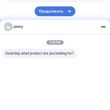
Продолжать
Jenny
Наши Категории
7:09 PM
Good day, what product are you looking for?
Машина делать
термическая
Печатная ма
плиты CTP
машина CTP
CTCP
Главная
Карта
контактные
Desktop
страница
сайта
данные
Site
Карта сайта
Политика уединения