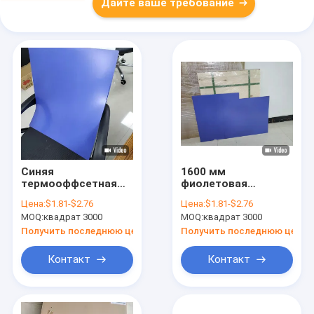
Дайте ваше требование
Синяя
1600 мм
термооффсетная
фиолетовая
печать CTP
печатная пластина
Цена:
$1.81-$2.76
Цена:
$1.81-$2.76
печатная пластина
22-30 секунд Время
MOQ:
квадрат 3000
MOQ:
квадрат 3000
однослойная 0,15-
разработки
0,4 мм
Получить последнюю цену
Получить последнюю цену
Контакт
Контакт