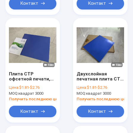
источником света
Контакт
Контакт
830 нм
Плита CTP
Двухслойная
офсетной печати,
печатная плита CTP
термальная плита
Синяя плита CTP
Цена:
$1.81-$2.76
Цена:
$1.81-$2.76
CTP, свободная от
1350 мм
MOQ:
квадрат 3000
MOQ:
квадрат 3000
полоскать плита
Максимальная
CTP,
ширина катушки
Получить последнюю цену
Получить последнюю цену
высококачественная
плита CTP
Контакт
Контакт