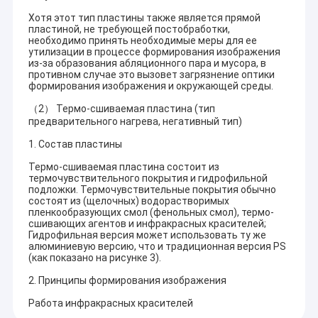
Хотя этот тип пластины также является прямой
пластиной, не требующей постобработки,
необходимо принять необходимые меры для ее
утилизации в процессе формирования изображения
из-за образования абляционного пара и мусора, в
противном случае это вызовет загрязнение оптики
формирования изображения и окружающей среды.
（2） Термо-сшиваемая пластина (тип
предварительного нагрева, негативный тип)
1. Состав пластины
Термо-сшиваемая пластина состоит из
термочувствительного покрытия и гидрофильной
подложки. Термочувствительные покрытия обычно
состоят из (щелочных) водорастворимых
пленкообразующих смол (фенольных смол), термо-
сшивающих агентов и инфракрасных красителей;
Гидрофильная версия может использовать ту же
Дом
алюминиевую версию, что и традиционная версия PS
Chuangda Printing Equipment Group
(как показано на рисунке 3).
Продукты
2. Принципы формирования изображения
Это компания, специализирующаяся на
Шоу VR
Работа инфракрасных красителей
производстве и продаже печатных пластин