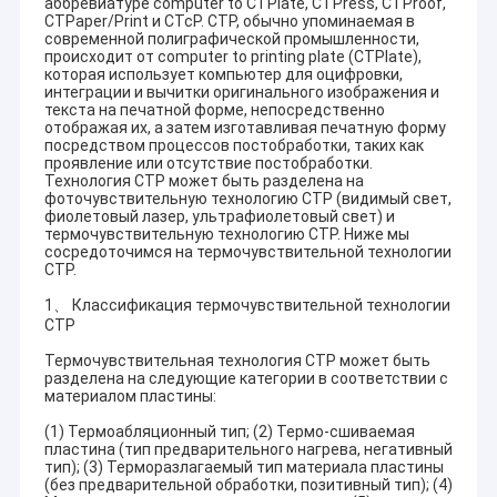
аббревиатуре computer to CTPlate, CTPress, CTProof,
CTPaper/Print и CTcP. CTP, обычно упоминаемая в
современной полиграфической промышленности,
происходит от computer to printing plate (CTPlate),
которая использует компьютер для оцифровки,
интеграции и вычитки оригинального изображения и
текста на печатной форме, непосредственно
отображая их, а затем изготавливая печатную форму
посредством процессов постобработки, таких как
проявление или отсутствие постобработки.
Технология CTP может быть разделена на
фоточувствительную технологию CTP (видимый свет,
фиолетовый лазер, ультрафиолетовый свет) и
термочувствительную технологию CTP. Ниже мы
сосредоточимся на термочувствительной технологии
CTP.
1、 Классификация термочувствительной технологии
CTP
Термочувствительная технология CTP может быть
разделена на следующие категории в соответствии с
материалом пластины:
(1) Термоабляционный тип; (2) Термо-сшиваемая
пластина (тип предварительного нагрева, негативный
тип); (3) Терморазлагаемый тип материала пластины
(без предварительной обработки, позитивный тип); (4)