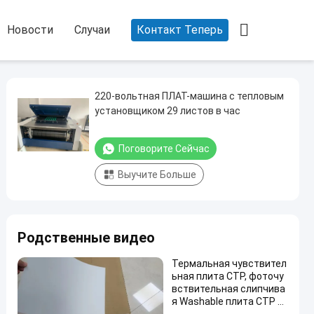

Новости
Случаи
Контакт Теперь
220-вольтная ПЛАТ-машина с тепловым
установщиком 29 листов в час
Поговорите Сейчас
Выучите Больше
Родственные видео
Термальная чувствител
ьная плита CTP, фоточу
вствительная слипчива
я Washable плита CTP с