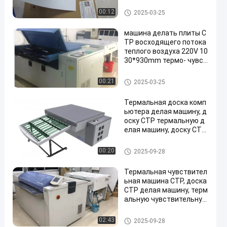
мещения
Плита CTP двойного слоя
00:12
2025-03-25
машина делать плиты C
TP восходящего потока
теплого воздуха 220V 10
30*930mm термо- чувст
вительное
термическая машина CTP
00:21
2025-03-25
Термальная доска комп
ьютера делая машину, д
оску CTP термальную д
елая машину, доску CTP
делая машину,
термическая машина CTP
00:20
2025-09-28
Термальная чувствител
ьная машина CTP, доска
CTP делая машину, терм
альную чувствительную
доску компьютера дела
я машину
термическая машина CTP
02:43
2025-09-28