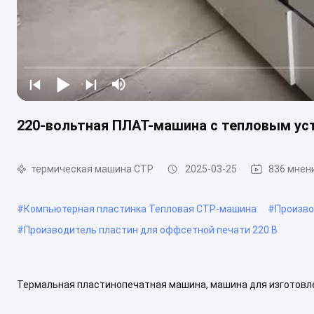
220-вольтная ПЛАТ-машина с тепловым уст
термическая машина CTP
2025-03-25
836 мнен
#
Компьютерная пластинка Тепловая CTP-машина
#
Произво
#
Производитель пластин для оффсетной печати 220 В
Термальная пластинопечатная машина, машина для изготовле
CTP Модель: Термальная CTP-машина (CTP-машина) Требовани