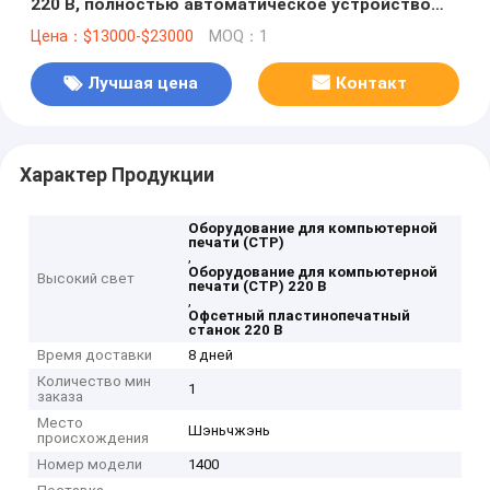
220 В, полностью автоматическое устройство
для изготовления офсетных пластин
Цена：$13000-$23000
MOQ：1
Лучшая цена
Контакт
Характер Продукции
Оборудование для компьютерной
печати (CTP)
,
Оборудование для компьютерной
Высокий свет
печати (CTP) 220 В
,
Офсетный пластинопечатный
станок 220 В
Время доставки
8 дней
Количество мин
1
заказа
Место
Шэньчжэнь
происхождения
Номер модели
1400