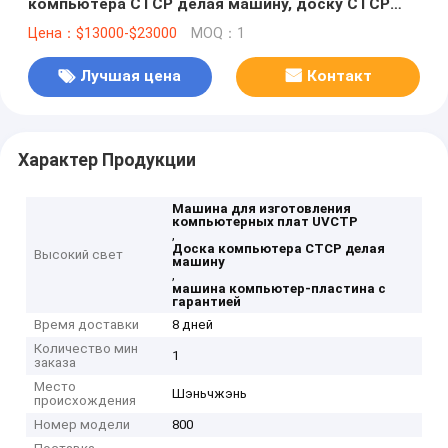
компьютера CTCP делая машину, доску CTCP
делая машину,
Цена：$13000-$23000
MOQ：1
Лучшая цена
Контакт
Характер Продукции
Машина для изготовления
компьютерных плат UVCTP
,
Доска компьютера CTCP делая
Высокий свет
машину
,
машина компьютер-пластина с
гарантией
Время доставки
8 дней
Количество мин
1
заказа
Место
Шэньчжэнь
происхождения
Номер модели
800